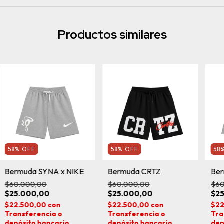
Productos similares
58
%
OFF
58
%
OFF
58
Bermuda SYNA x NIKE
Bermuda CRTZ
Ber
$60.000,00
$60.000,00
$60
$25.000,00
$25.000,00
$2
$22.500,00
con
$22.500,00
con
$22
Transferencia o
Transferencia o
Tra
depósito bancario
depósito bancario
dep