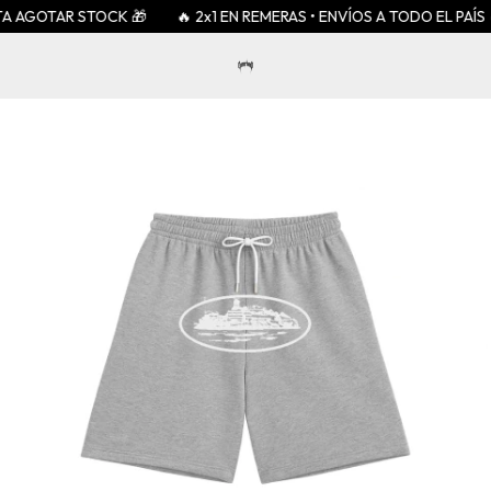
 AGOTAR STOCK 🎁
🔥 2x1 EN REMERAS • ENVÍOS A TODO EL PAÍS 🔥