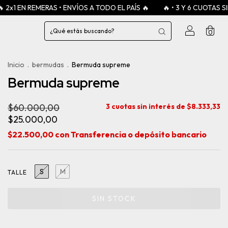
EN REMERAS • ENVÍOS A TODO EL PAÍS 🔥
🔥 • 3 Y 6 CUOTAS SIN INTE
0
Inicio
.
bermudas
.
Bermuda supreme
Bermuda supreme
$60.000,00
3
cuotas sin interés de
$8.333,33
$25.000,00
$22.500,00
con
Transferencia o depósito bancario
S
M
TALLE