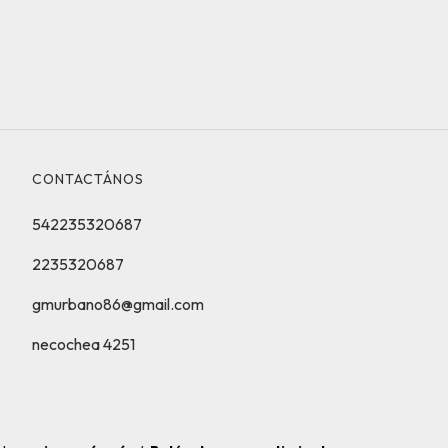
CONTACTÁNOS
542235320687
2235320687
gmurbano86@gmail.com
necochea 4251