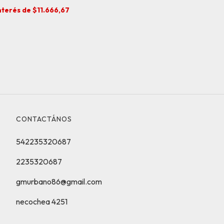
interés de
$11.666,67
CONTACTÁNOS
542235320687
2235320687
gmurbano86@gmail.com
necochea 4251