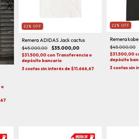
22
%
OFF
22
%
OFF
Remera kobe
Remera ADIDAS Jack cactus
$45.000,00
$45.000,00
$35.000,00
$31.500,00
c
$31.500,00
con
Transferencia o
depósito ban
depósito bancario
3
cuotas sin 
3
cuotas sin interés de
$11.666,67
 o
,67