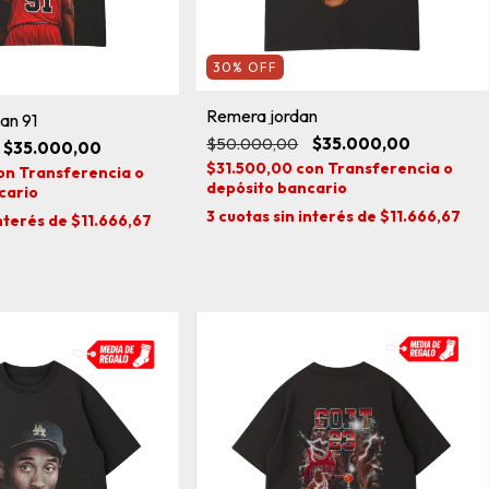
30
%
OFF
Remera jordan
an 91
$50.000,00
$35.000,00
$35.000,00
$31.500,00
con
Transferencia o
on
Transferencia o
depósito bancario
cario
3
cuotas sin interés de
$11.666,67
interés de
$11.666,67