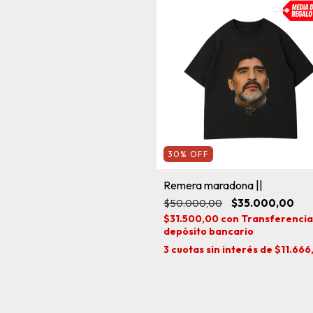
30
%
OFF
Remera maradona ||
$50.000,00
$35.000,00
$31.500,00
con
Transferencia
depósito bancario
3
cuotas sin interés de
$11.666