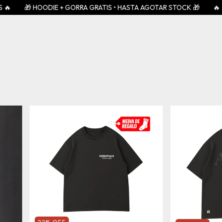
+ GORRA GRATIS • HASTA AGOTAR STOCK 🎁
🔥 2x1 EN REMERAS • E