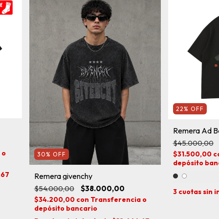
22
%
OFF
Remera Ad Ba
$45.000,00
 o
$31.500,00
c
30
%
OFF
depósito ban
,67
Remera givenchy
$54.000,00
$38.000,00
3
cuotas sin 
$34.200,00
con
Transferencia o
depósito bancario