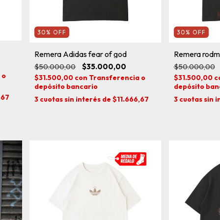
30
%
OFF
30
%
OFF
Remera Adidas fear of god
Remera rodm
$50.000,00
$35.000,00
$50.000,00
 o
$31.500,00
con
Transferencia o
$31.500,00
c
depósito bancario
depósito ban
,67
3
cuotas sin interés de
$11.666,67
3
cuotas sin 