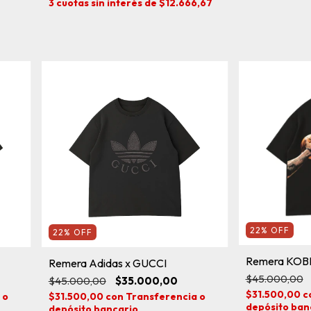
3
cuotas sin interés de
$12.666,67
22
%
OFF
22
%
OFF
Remera KOBE
Remera Adidas x GUCCI
$45.000,00
$45.000,00
$35.000,00
$31.500,00
c
 o
$31.500,00
con
Transferencia o
depósito ban
depósito bancario