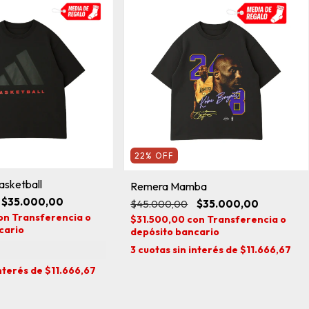
22
%
OFF
sketball
Remera Mamba
$35.000,00
$45.000,00
$35.000,00
on
Transferencia o
$31.500,00
con
Transferencia o
cario
depósito bancario
3
cuotas sin interés de
$11.666,67
interés de
$11.666,67