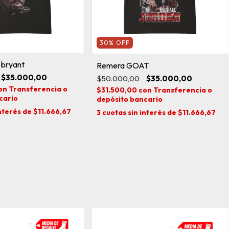
30
%
OFF
 bryant
Remera GOAT
$35.000,00
$50.000,00
$35.000,00
on
Transferencia o
$31.500,00
con
Transferencia o
cario
depósito bancario
interés de
$11.666,67
3
cuotas sin interés de
$11.666,67