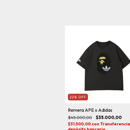
22
%
OFF
Remera APE x Adidas
$45.000,00
$35.000,00
$31.500,00
con
Transferencia
depósito bancario