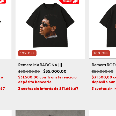
30
%
OFF
30
%
OFF
Remera ROD
Remera MARADONA |||
$50.000,00
$50.000,00
$35.000,00
$31.500,00
c
 o
$31.500,00
con
Transferencia o
depósito ban
depósito bancario
3
cuotas sin 
,67
3
cuotas sin interés de
$11.666,67