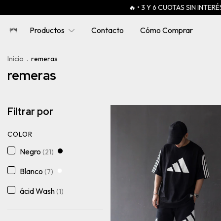
🔥 • 3 Y 6 CUOTAS SIN INTERÉS 🔥
🎁 HOODIE 
Productos
Contacto
Cómo Comprar
Inicio
.
remeras
remeras
Filtrar por
COLOR
Negro
(21)
Blanco
(7)
ácid Wash
(1)