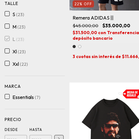
TALLE
22
%
OFF
S
(23)
Remera ADIDAS ||
$45.000,00
$35.000,00
M
(23)
$31.500,00
con
Transferencia
depósito bancario
L
(23)
Xl
(23)
3
cuotas sin interés de
$11.666
Xxl
(22)
MARCA
Essentials
(7)
PRECIO
DESDE
HASTA