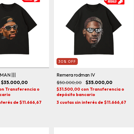
30
%
OFF
MAN |||
Remera rodman IV
$35.000,00
$50.000,00
$35.000,00
on
Transferencia o
$31.500,00
con
Transferencia o
cario
depósito bancario
interés de
$11.666,67
3
cuotas sin interés de
$11.666,67