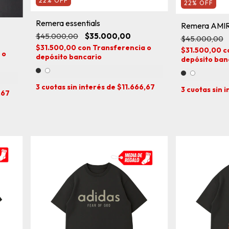
22
%
OFF
22
%
OFF
Remera essentials
Remera AMIR
$45.000,00
$35.000,00
$45.000,00
$31.500,00
con
Transferencia o
$31.500,00
c
 o
depósito bancario
depósito ban
3
cuotas sin interés de
$11.666,67
3
cuotas sin 
,67