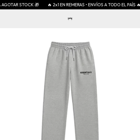
 AGOTAR STOCK 🎁
🔥 2x1 EN REMERAS • ENVÍOS A TODO EL PAÍS 🔥