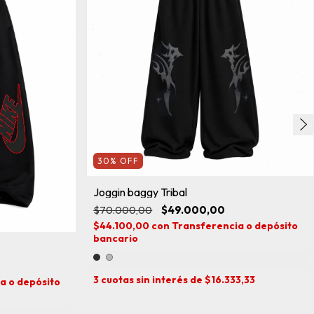
30
%
OFF
Joggin baggy Tribal
$70.000,00
$49.000,00
$44.100,00
con
Transferencia o depósito
bancario
3
cuotas sin interés de
$16.333,33
a o depósito