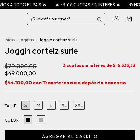
A TODO EL PAÍS 🔥
🔥 • 3 Y 6 CUOTAS SIN INTERÉS 🔥
🎁 HOODIE
0
Inicio
.
joggins
.
Joggin corteiz surle
Joggin corteiz surle
$70.000,00
3
cuotas sin interés de
$16.333,33
$49.000,00
$44.100,00
con
Transferencia o depósito bancario
S
M
L
XL
XXL
TALLE
COLOR