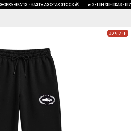
RA GRATIS • HASTA AGOTAR STOCK 🎁
🔥 2x1 EN REMERAS • ENVÍOS 
30
%
OFF