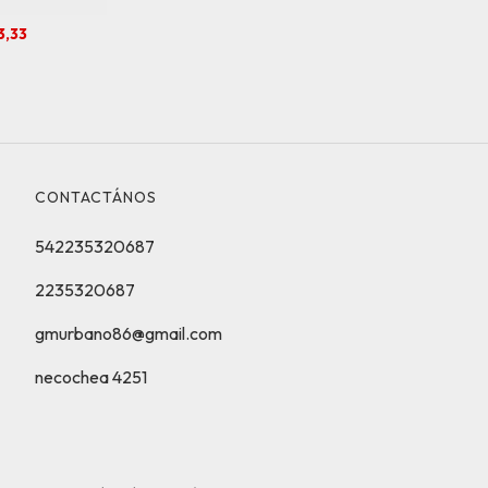
3,33
CONTACTÁNOS
542235320687
2235320687
gmurbano86@gmail.com
necochea 4251