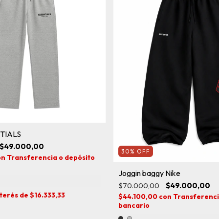
NTIALS
$49.000,00
30
%
OFF
on
Transferencia o depósito
Joggin baggy Nike
$70.000,00
$49.000,00
nterés de
$16.333,33
$44.100,00
con
Transferenci
bancario