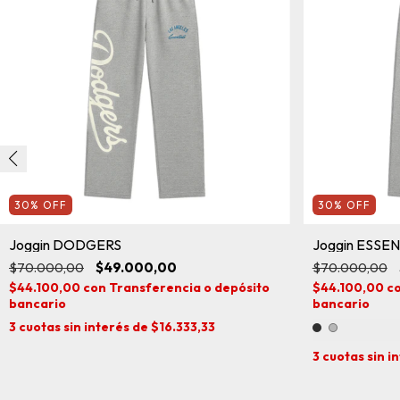
30
%
OFF
30
%
OFF
Joggin DODGERS
Joggin ESSE
$70.000,00
$49.000,00
$70.000,00
$44.100,00
con
Transferencia o depósito
$44.100,00
c
bancario
bancario
3
cuotas sin interés de
$16.333,33
3
cuotas sin i